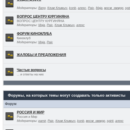
Модераторы:
Bang
,
Клим Климыч
,
konb
,
алекс
,
Paix
,
Maja
,
мксм_кммрр
,
spir
ВОПРОС ЦЕНТРУ КУРГИНЯНА
ВОПРОС ЦЕНТРУ КУРГИНЯНА
Модераторы:
Maja
,
Paix
,
Клим Климыч
,
алекс
ФОРУМ КИНОКЛУБА
Киноклуб
Модераторы:
Maja
,
Paix
ЖАЛОБЫ И ПРЕДЛОЖЕНИЯ
Частые вопросы
... и ответы на них
Форумы, на которых темы могут создавать только активисты
Форум
РОССИЯ И МИР
Россия и Мир
Модераторы:
pamir
,
Paix
,
Клим Климыч
,
konb
,
мксм_кммрр
,
spirit
,
алекс