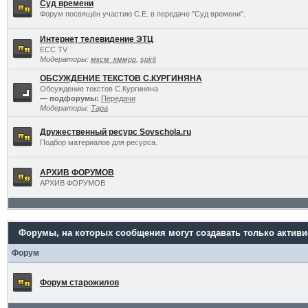
Суд времени
Форум посвящён участию С.Е. в передаче "Суд времени".
Интернет телевидение ЭТЦ
ECC TV
Модераторы:
мксм_кммрр
,
spirit
ОБСУЖДЕНИЕ ТЕКСТОВ С.КУРГИНЯНА
Обсуждение текстов С.Кургиняна
— подфорумы:
Передачи
Модераторы:
Тара
Дружественный ресурс Sovschola.ru
Подбор материалов для ресурса.
АРХИВ ФОРУМОВ
АРХИВ ФОРУМОВ
Форумы, на которых сообщения могут создавать только актив
Форум
Форум старожилов