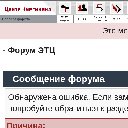
Правила форума
Это ме
Форум ЭТЦ
Сообщение форума
Обнаружена ошибка. Если вам
попробуйте обратиться к
разд
Причина: