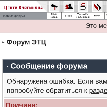
Правила форума
Это ме
Форум ЭТЦ
Сообщение форума
Обнаружена ошибка. Если вам
попробуйте обратиться к
разд
Причина: