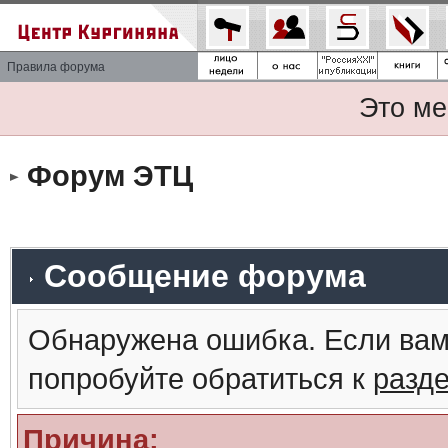
Правила форума
Это ме
Форум ЭТЦ
Сообщение форума
Обнаружена ошибка. Если вам
попробуйте обратиться к
разд
Причина: