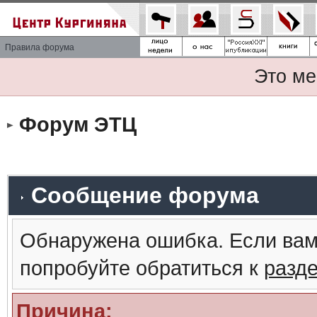
Правила форума
Это ме
Форум ЭТЦ
Сообщение форума
Обнаружена ошибка. Если вам
попробуйте обратиться к
разд
Причина: