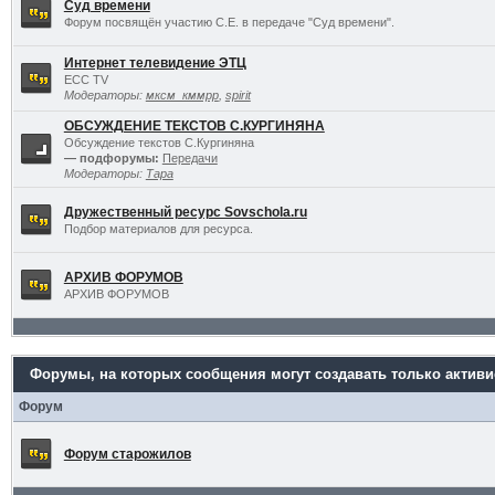
Суд времени
Форум посвящён участию С.Е. в передаче "Суд времени".
Интернет телевидение ЭТЦ
ECC TV
Модераторы:
мксм_кммрр
,
spirit
ОБСУЖДЕНИЕ ТЕКСТОВ С.КУРГИНЯНА
Обсуждение текстов С.Кургиняна
— подфорумы:
Передачи
Модераторы:
Тара
Дружественный ресурс Sovschola.ru
Подбор материалов для ресурса.
АРХИВ ФОРУМОВ
АРХИВ ФОРУМОВ
Форумы, на которых сообщения могут создавать только актив
Форум
Форум старожилов