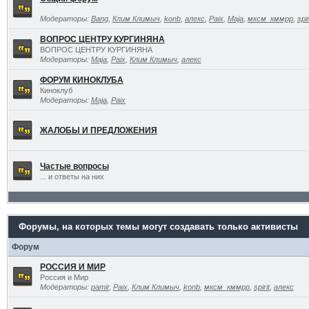
Модераторы:
Bang
,
Клим Климыч
,
konb
,
алекс
,
Paix
,
Maja
,
мксм_кммрр
,
spir
ВОПРОС ЦЕНТРУ КУРГИНЯНА
ВОПРОС ЦЕНТРУ КУРГИНЯНА
Модераторы:
Maja
,
Paix
,
Клим Климыч
,
алекс
ФОРУМ КИНОКЛУБА
Киноклуб
Модераторы:
Maja
,
Paix
ЖАЛОБЫ И ПРЕДЛОЖЕНИЯ
Частые вопросы
... и ответы на них
Форумы, на которых темы могут создавать только активисты
Форум
РОССИЯ И МИР
Россия и Мир
Модераторы:
pamir
,
Paix
,
Клим Климыч
,
konb
,
мксм_кммрр
,
spirit
,
алекс