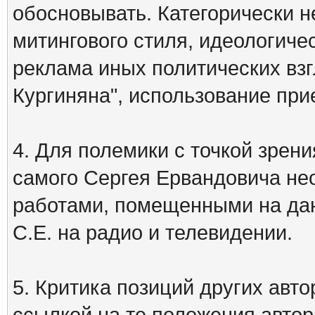
обосновывать. Категорически 
митингового стиля, идеологиче
реклама иных политических взг
Кургиняна", использование пр
4. Для полемики с точкой зрени
самого Сергея Ервандовича не
работами, помещенными на дан
С.Е. на радио и телевидении.
5. Критика позиций других ав
ссылкой на те положения автора