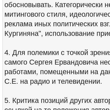
обосновывать. Категорически 
митингового стиля, идеологиче
реклама иных политических взг
Кургиняна", использование пр
4. Для полемики с точкой зрени
самого Сергея Ервандовича не
работами, помещенными на дан
С.Е. на радио и телевидении.
5. Критика позиций других ав
ссылкой на те положения автора