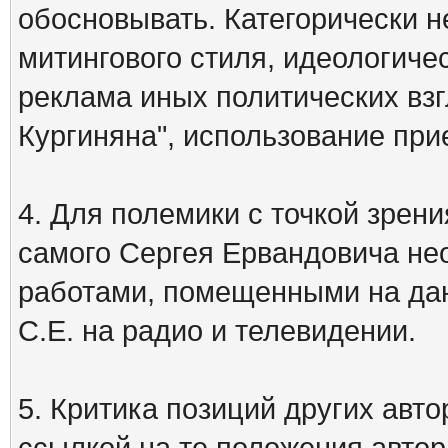
обосновывать. Категорически 
митингового стиля, идеологиче
реклама иных политических взг
Кургиняна", использование пр
4. Для полемики с точкой зрени
самого Сергея Ервандовича не
работами, помещенными на дан
С.Е. на радио и телевидении.
5. Критика позиций других ав
ссылкой на те положения автора