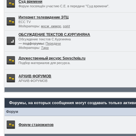
Суд времени
Форум посвящён участию С.Е. в передаче "Суд времени".
Интернет телевидение ЭТЦ
ECC TV
Модераторы:
мксм_кммрр
,
spirit
ОБСУЖДЕНИЕ ТЕКСТОВ С.КУРГИНЯНА
Обсуждение текстов С.Кургиняна
— подфорумы:
Передачи
Модераторы:
Тара
Дружественный ресурс Sovschola.ru
Подбор материалов для ресурса.
АРХИВ ФОРУМОВ
АРХИВ ФОРУМОВ
Форумы, на которых сообщения могут создавать только актив
Форум
Форум старожилов