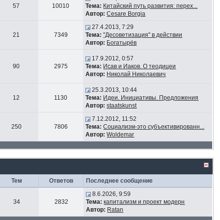
57
10010
Тема:
Китайский путь развития: перех...
Автор:
Cesare Borgia
27.4.2013, 7:29
21
7349
Тема:
"Десоветизация" в действии
Автор:
Богатырёв
17.9.2012, 0:57
90
2975
Тема:
Исав и Иаков. О теодицеи
Автор:
Николай Николаевич
25.3.2013, 10:44
12
1130
Тема:
Идеи. Инициативы. Предложения
Автор:
staatskunst
7.12.2012, 11:52
250
7806
Тема:
Социализм-это субъективированн...
Автор:
Woldemar
Тем
Ответов
Последнее сообщение
8.6.2026, 9:59
34
2832
Тема:
капитализм и проект модерн
Автор:
Ratan