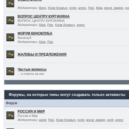
Модераторы:
Bang
,
Клим Климыч
,
konb
,
алекс
,
Paix
,
Maja
,
мксм_кммрр
,
spi
ВОПРОС ЦЕНТРУ КУРГИНЯНА
ВОПРОС ЦЕНТРУ КУРГИНЯНА
Модераторы:
Maja
,
Paix
,
Клим Климыч
,
алекс
ФОРУМ КИНОКЛУБА
Киноклуб
Модераторы:
Maja
,
Paix
ЖАЛОБЫ И ПРЕДЛОЖЕНИЯ
Частые вопросы
... и ответы на них
Форумы, на которых темы могут создавать только активисты
Форум
РОССИЯ И МИР
Россия и Мир
Модераторы:
pamir
,
Paix
,
Клим Климыч
,
konb
,
мксм_кммрр
,
spirit
,
алекс