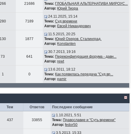
266
21686
Тема:
ГЛОБАЛЬНАЯ АЛЬТЕРНАТИВА МИРОУС...
Автор:
Юрий Тиора
24.11.2025, 15:14
280
7189
Тема:
Суд времени
Автор:
Евсей Никандрович
11.5.2015, 20:25
130
1877
Тема:
Юрий Озеров. Сталинград.
Автор:
Konstanten
30.7.2013, 19:16
73
641
Тема:
Переконфигурация форума - давн...
Автор:
rewt
13.6.2011, 18:12
1
0
Тема:
Как появилась передача "Суд вр...
Автор:
pamir
Тем
Ответов
Последнее сообщение
1.10.2021, 5:51
437
33855
Тема:
Православие и "Суть времени"
Автор:
fedor50
3.5.2013, 15:33