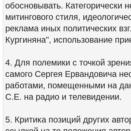
обосновывать. Категорически 
митингового стиля, идеологиче
реклама иных политических взг
Кургиняна", использование пр
4. Для полемики с точкой зрени
самого Сергея Ервандовича не
работами, помещенными на дан
С.Е. на радио и телевидении.
5. Критика позиций других ав
ссылкой на те положения автора