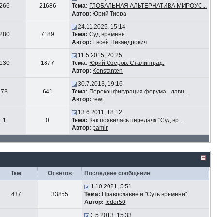
266
21686
Тема:
ГЛОБАЛЬНАЯ АЛЬТЕРНАТИВА МИРОУС...
Автор:
Юрий Тиора
24.11.2025, 15:14
280
7189
Тема:
Суд времени
Автор:
Евсей Никандрович
11.5.2015, 20:25
130
1877
Тема:
Юрий Озеров. Сталинград.
Автор:
Konstanten
30.7.2013, 19:16
73
641
Тема:
Переконфигурация форума - давн...
Автор:
rewt
13.6.2011, 18:12
1
0
Тема:
Как появилась передача "Суд вр...
Автор:
pamir
Тем
Ответов
Последнее сообщение
1.10.2021, 5:51
437
33855
Тема:
Православие и "Суть времени"
Автор:
fedor50
3.5.2013, 15:33