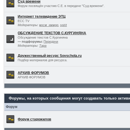
Суд времени
Форум посвящён участию С.Е. в передаче "Суд времени".
Интернет телевидение ЭТЦ
ECC TV
Модераторы:
мксм_кммрр
,
spirit
ОБСУЖДЕНИЕ ТЕКСТОВ С.КУРГИНЯНА
Обсуждение текстов С.Кургиняна
— подфорумы:
Передачи
Модераторы:
Тара
Дружественный ресурс Sovschola.ru
Подбор материалов для ресурса.
АРХИВ ФОРУМОВ
АРХИВ ФОРУМОВ
Форумы, на которых сообщения могут создавать только актив
Форум
Форум старожилов