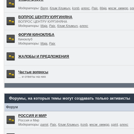
Модераторы:
Bang
,
Клим Климыч
,
konb
,
алекс
,
Paix
,
Maja
,
мксм_кммрр
,
spi
ВОПРОС ЦЕНТРУ КУРГИНЯНА
ВОПРОС ЦЕНТРУ КУРГИНЯНА
Модераторы:
Maja
,
Paix
,
Клим Климыч
,
алекс
ФОРУМ КИНОКЛУБА
Киноклуб
Модераторы:
Maja
,
Paix
ЖАЛОБЫ И ПРЕДЛОЖЕНИЯ
Частые вопросы
... и ответы на них
Форумы, на которых темы могут создавать только активисты
Форум
РОССИЯ И МИР
Россия и Мир
Модераторы:
pamir
,
Paix
,
Клим Климыч
,
konb
,
мксм_кммрр
,
spirit
,
алекс