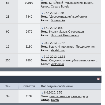
57
10010
Тема:
Китайский путь развития: перех...
Автор:
Cesare Borgia
27.4.2013, 7:29
21
7349
Тема:
"Десоветизация" в действии
Автор:
Богатырёв
17.9.2012, 0:57
90
2975
Тема:
Исав и Иаков. О теодицеи
Автор:
Николай Николаевич
25.3.2013, 10:44
12
1130
Тема:
Идеи. Инициативы. Предложения
Автор:
staatskunst
7.12.2012, 11:52
250
7806
Тема:
Социализм-это субъективированн...
Автор:
Woldemar
Тем
Ответов
Последнее сообщение
8.6.2026, 9:59
34
2832
Тема:
капитализм и проект модерн
Автор:
Ratan