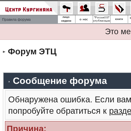
Правила форума
Это ме
Форум ЭТЦ
Сообщение форума
Обнаружена ошибка. Если вам
попробуйте обратиться к
разд
Причина: