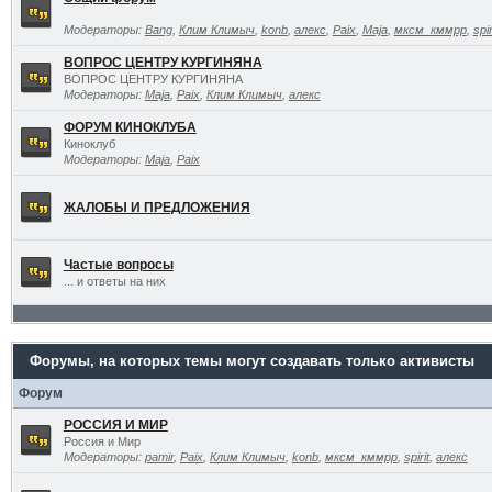
Модераторы:
Bang
,
Клим Климыч
,
konb
,
алекс
,
Paix
,
Maja
,
мксм_кммрр
,
spir
ВОПРОС ЦЕНТРУ КУРГИНЯНА
ВОПРОС ЦЕНТРУ КУРГИНЯНА
Модераторы:
Maja
,
Paix
,
Клим Климыч
,
алекс
ФОРУМ КИНОКЛУБА
Киноклуб
Модераторы:
Maja
,
Paix
ЖАЛОБЫ И ПРЕДЛОЖЕНИЯ
Частые вопросы
... и ответы на них
Форумы, на которых темы могут создавать только активисты
Форум
РОССИЯ И МИР
Россия и Мир
Модераторы:
pamir
,
Paix
,
Клим Климыч
,
konb
,
мксм_кммрр
,
spirit
,
алекс