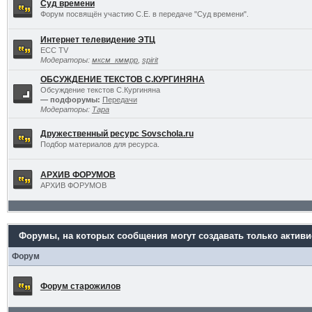
Суд времени
Форум посвящён участию С.Е. в передаче "Суд времени".
Интернет телевидение ЭТЦ
ECC TV
Модераторы:
мксм_кммрр
,
spirit
ОБСУЖДЕНИЕ ТЕКСТОВ С.КУРГИНЯНА
Обсуждение текстов С.Кургиняна
— подфорумы:
Передачи
Модераторы:
Тара
Дружественный ресурс Sovschola.ru
Подбор материалов для ресурса.
АРХИВ ФОРУМОВ
АРХИВ ФОРУМОВ
Форумы, на которых сообщения могут создавать только актив
Форум
Форум старожилов