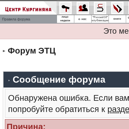
Правила форума
Это ме
Форум ЭТЦ
Сообщение форума
Обнаружена ошибка. Если вам
попробуйте обратиться к
разд
Причина: