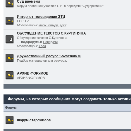
Суд времени
Форум посвящён участию С.Е. в передаче "Суд времени".
Интернет телевидение ЭТЦ
ECC TV
Модераторы:
мксм_кммрр
,
spirit
ОБСУЖДЕНИЕ ТЕКСТОВ С.КУРГИНЯНА
Обсуждение текстов С.Кургиняна
— подфорумы:
Передачи
Модераторы:
Тара
Дружественный ресурс Sovschola.ru
Подбор материалов для ресурса.
АРХИВ ФОРУМОВ
АРХИВ ФОРУМОВ
Форумы, на которых сообщения могут создавать только актив
Форум
Форум старожилов