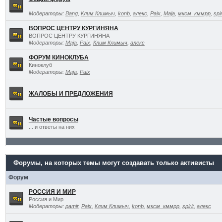
Модераторы:
Bang
,
Клим Климыч
,
konb
,
алекс
,
Paix
,
Maja
,
мксм_кммрр
,
spir
ВОПРОС ЦЕНТРУ КУРГИНЯНА
ВОПРОС ЦЕНТРУ КУРГИНЯНА
Модераторы:
Maja
,
Paix
,
Клим Климыч
,
алекс
ФОРУМ КИНОКЛУБА
Киноклуб
Модераторы:
Maja
,
Paix
ЖАЛОБЫ И ПРЕДЛОЖЕНИЯ
Частые вопросы
... и ответы на них
Форумы, на которых темы могут создавать только активисты
Форум
РОССИЯ И МИР
Россия и Мир
Модераторы:
pamir
,
Paix
,
Клим Климыч
,
konb
,
мксм_кммрр
,
spirit
,
алекс