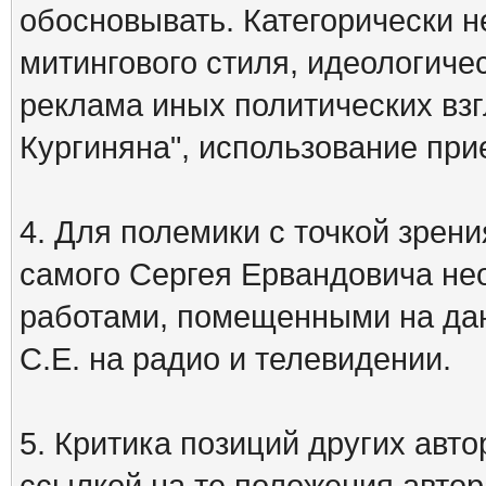
обосновывать. Категорически 
митингового стиля, идеологиче
реклама иных политических взг
Кургиняна", использование пр
4. Для полемики с точкой зрени
самого Сергея Ервандовича не
работами, помещенными на дан
С.Е. на радио и телевидении.
5. Критика позиций других ав
ссылкой на те положения автора