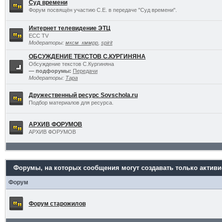
Суд времени
Форум посвящён участию С.Е. в передаче "Суд времени".
Интернет телевидение ЭТЦ
ECC TV
Модераторы:
мксм_кммрр
,
spirit
ОБСУЖДЕНИЕ ТЕКСТОВ С.КУРГИНЯНА
Обсуждение текстов С.Кургиняна
— подфорумы:
Передачи
Модераторы:
Тара
Дружественный ресурс Sovschola.ru
Подбор материалов для ресурса.
АРХИВ ФОРУМОВ
АРХИВ ФОРУМОВ
Форумы, на которых сообщения могут создавать только актив
Форум
Форум старожилов