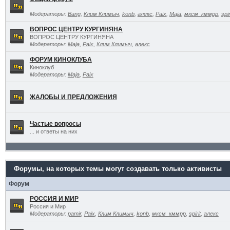
Модераторы:
Bang
,
Клим Климыч
,
konb
,
алекс
,
Paix
,
Maja
,
мксм_кммрр
,
spir
ВОПРОС ЦЕНТРУ КУРГИНЯНА
ВОПРОС ЦЕНТРУ КУРГИНЯНА
Модераторы:
Maja
,
Paix
,
Клим Климыч
,
алекс
ФОРУМ КИНОКЛУБА
Киноклуб
Модераторы:
Maja
,
Paix
ЖАЛОБЫ И ПРЕДЛОЖЕНИЯ
Частые вопросы
... и ответы на них
Форумы, на которых темы могут создавать только активисты
Форум
РОССИЯ И МИР
Россия и Мир
Модераторы:
pamir
,
Paix
,
Клим Климыч
,
konb
,
мксм_кммрр
,
spirit
,
алекс