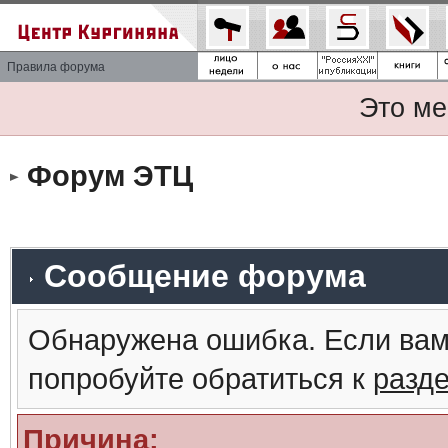
Правила форума
Это ме
Форум ЭТЦ
Сообщение форума
Обнаружена ошибка. Если вам
попробуйте обратиться к
разд
Причина: