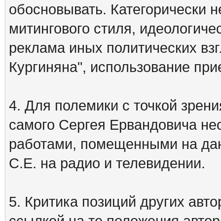
обосновывать. Категорически 
митингового стиля, идеологиче
реклама иных политических взг
Кургиняна", использование пр
4. Для полемики с точкой зрени
самого Сергея Ервандовича не
работами, помещенными на дан
С.Е. на радио и телевидении.
5. Критика позиций других ав
ссылкой на те положения автора