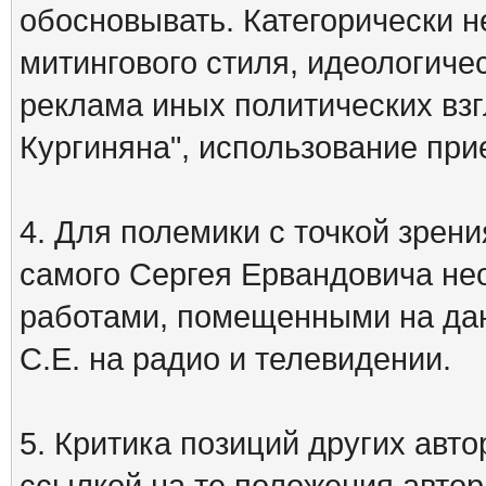
обосновывать. Категорически 
митингового стиля, идеологиче
реклама иных политических взг
Кургиняна", использование пр
4. Для полемики с точкой зрени
самого Сергея Ервандовича не
работами, помещенными на дан
С.Е. на радио и телевидении.
5. Критика позиций других ав
ссылкой на те положения автора