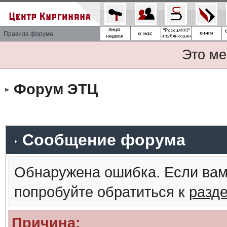
Правила форума
Это ме
Форум ЭТЦ
Сообщение форума
Обнаружена ошибка. Если вам
попробуйте обратиться к
разд
Причина: