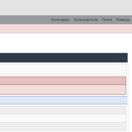
Календарь
Пользователи
Поиск
Помощь