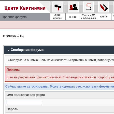
Правила форума
Форум ЭТЦ
Сообщение форума
Обнаружена ошибка. Если вам неизвестны причины ошибки, попробуйт
Причина:
Вам не разрешено просматривать этот календарь или же он попросту н
Сейчас вы не авторизованы. Можете сделать это, используя форму ни
Имя пользователя (login)
Пароль