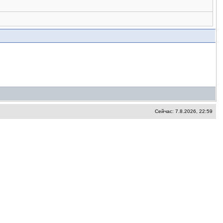
Сейчас: 7.8.2026, 22:59