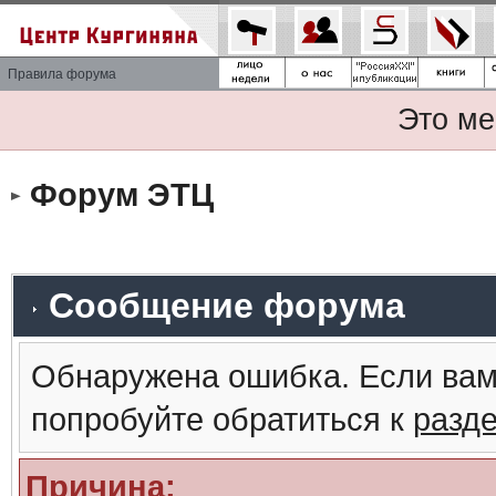
Правила форума
Это ме
Форум ЭТЦ
Сообщение форума
Обнаружена ошибка. Если вам
попробуйте обратиться к
разд
Причина: