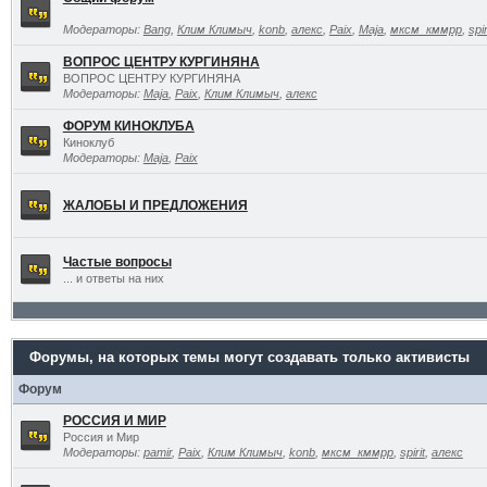
Модераторы:
Bang
,
Клим Климыч
,
konb
,
алекс
,
Paix
,
Maja
,
мксм_кммрр
,
spir
ВОПРОС ЦЕНТРУ КУРГИНЯНА
ВОПРОС ЦЕНТРУ КУРГИНЯНА
Модераторы:
Maja
,
Paix
,
Клим Климыч
,
алекс
ФОРУМ КИНОКЛУБА
Киноклуб
Модераторы:
Maja
,
Paix
ЖАЛОБЫ И ПРЕДЛОЖЕНИЯ
Частые вопросы
... и ответы на них
Форумы, на которых темы могут создавать только активисты
Форум
РОССИЯ И МИР
Россия и Мир
Модераторы:
pamir
,
Paix
,
Клим Климыч
,
konb
,
мксм_кммрр
,
spirit
,
алекс