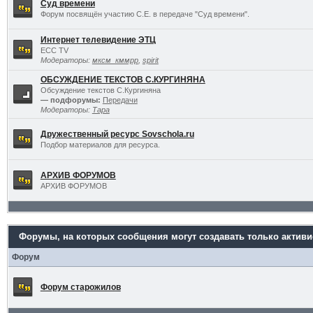
Суд времени
Форум посвящён участию С.Е. в передаче "Суд времени".
Интернет телевидение ЭТЦ
ECC TV
Модераторы:
мксм_кммрр
,
spirit
ОБСУЖДЕНИЕ ТЕКСТОВ С.КУРГИНЯНА
Обсуждение текстов С.Кургиняна
— подфорумы:
Передачи
Модераторы:
Тара
Дружественный ресурс Sovschola.ru
Подбор материалов для ресурса.
АРХИВ ФОРУМОВ
АРХИВ ФОРУМОВ
Форумы, на которых сообщения могут создавать только актив
Форум
Форум старожилов