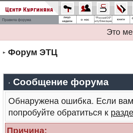
Правила форума
Это ме
Форум ЭТЦ
Сообщение форума
Обнаружена ошибка. Если вам
попробуйте обратиться к
разд
Причина: