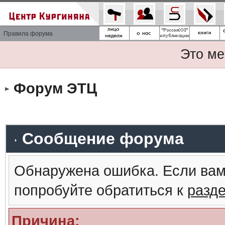
Правила форума
Это ме
Форум ЭТЦ
Сообщение форума
Обнаружена ошибка. Если вам
попробуйте обратиться к
разд
Причина: