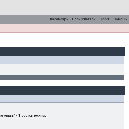
Календарь
Пользователи
Поиск
Помощь
е опции' и 'Простой режим'.