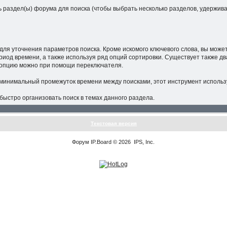
 раздел(ы) форума для поиска (чтобы выбрать несколько разделов, удерживай
для уточнения параметров поиска. Кроме искомого ключевого слова, вы може
иод времени, а также используя ряд опций сортировки. Существует также д
ту опцию можно при помощи переключателя.
 минимальный промежуток времени между поисками, этот инструмент исполь
ыстро организовать поиск в темах данного раздела.
Текстовая версия
Форум
IP.Board
© 2026
IPS, Inc
.