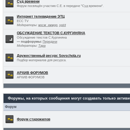
Суд времени
Форум посвящён участию С.Е. в передаче "Суд времени".
Интернет телевидение ЭТЦ
ECC TV
Модераторы:
мксм_кммрр
,
spirit
ОБСУЖДЕНИЕ ТЕКСТОВ С.КУРГИНЯНА
Обсуждение текстов С.Кургиняна
— подфорумы:
Передачи
Модераторы:
Тара
Дружественный ресурс Sovschola.ru
Подбор материалов для ресурса.
АРХИВ ФОРУМОВ
АРХИВ ФОРУМОВ
Форумы, на которых сообщения могут создавать только актив
Форум
Форум старожилов