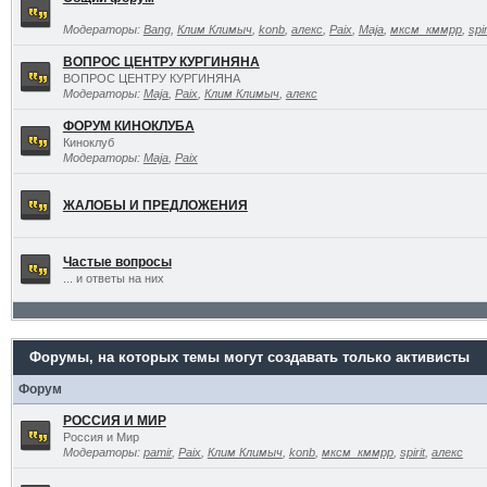
Модераторы:
Bang
,
Клим Климыч
,
konb
,
алекс
,
Paix
,
Maja
,
мксм_кммрр
,
spir
ВОПРОС ЦЕНТРУ КУРГИНЯНА
ВОПРОС ЦЕНТРУ КУРГИНЯНА
Модераторы:
Maja
,
Paix
,
Клим Климыч
,
алекс
ФОРУМ КИНОКЛУБА
Киноклуб
Модераторы:
Maja
,
Paix
ЖАЛОБЫ И ПРЕДЛОЖЕНИЯ
Частые вопросы
... и ответы на них
Форумы, на которых темы могут создавать только активисты
Форум
РОССИЯ И МИР
Россия и Мир
Модераторы:
pamir
,
Paix
,
Клим Климыч
,
konb
,
мксм_кммрр
,
spirit
,
алекс