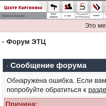
Правила форума
Это ме
Форум ЭТЦ
Сообщение форума
Обнаружена ошибка. Если вам
попробуйте обратиться к
разд
Причина: