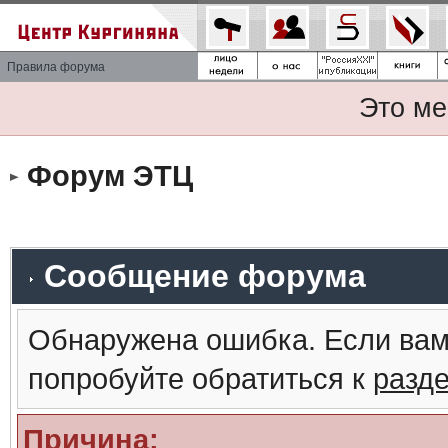
Правила форума
Это ме
Форум ЭТЦ
Сообщение форума
Обнаружена ошибка. Если вам
попробуйте обратиться к
разд
Причина: