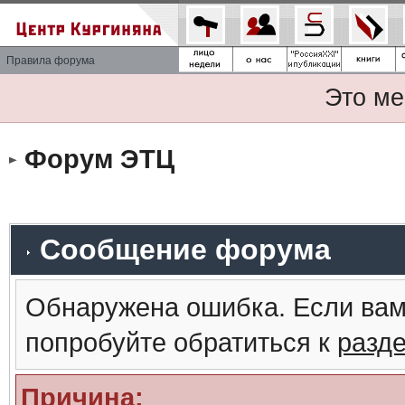
Правила форума
Это ме
Форум ЭТЦ
Сообщение форума
Обнаружена ошибка. Если вам
попробуйте обратиться к
разд
Причина: