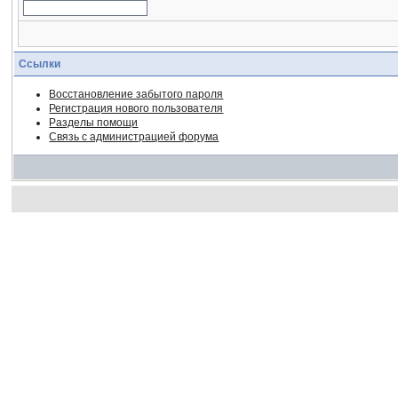
Ссылки
Восстановление забытого пароля
Регистрация нового пользователя
Разделы помощи
Связь с администрацией форума