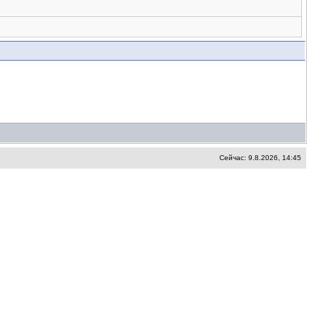
Сейчас: 9.8.2026, 14:45