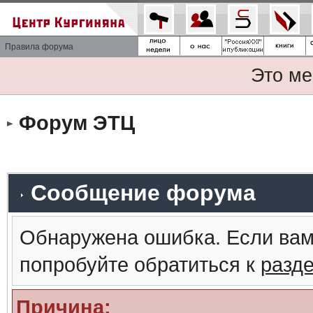
Правила форума
Это ме
Форум ЭТЦ
Сообщение форума
Обнаружена ошибка. Если вам
попробуйте обратиться к
разд
Причина: