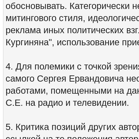
обосновывать. Категорически 
митингового стиля, идеологиче
реклама иных политических взг
Кургиняна", использование пр
4. Для полемики с точкой зрени
самого Сергея Ервандовича не
работами, помещенными на дан
С.Е. на радио и телевидении.
5. Критика позиций других ав
ссылкой на те положения автора