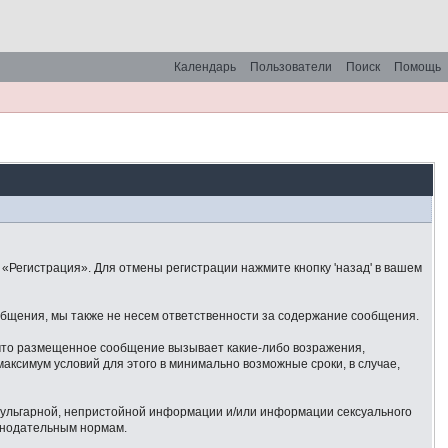
Календарь
Пользователи
Поиск
Помощь
«Регистрация». Для отмены регистрации нажмите кнопку 'назад' в вашем
общения, мы также не несем ответственности за содержание сообщения.
 что размещенное сообщение вызывает какие-либо возражения,
аксимум условий для этого в минимально возможные сроки, в случае,
 вульгарной, непристойной информации и/или информации сексуального
онодательным нормам.