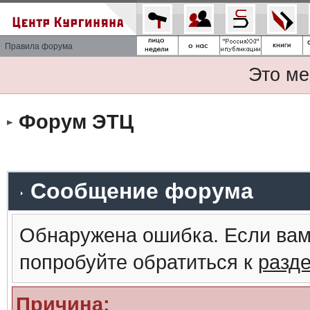
Правила форума
Это ме
Форум ЭТЦ
Сообщение форума
Обнаружена ошибка. Если вам
попробуйте обратиться к
разд
Причина: