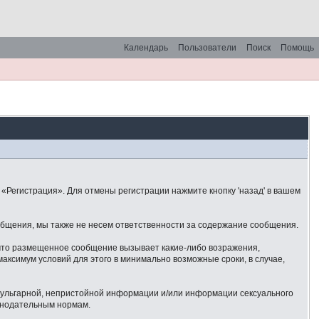
Календарь
Пользователи
Поиск
Помощь
«Регистрация». Для отмены регистрации нажмите кнопку 'назад' в вашем
общения, мы также не несем ответственности за содержание сообщения.
 что размещенное сообщение вызывает какие-либо возражения,
аксимум условий для этого в минимально возможные сроки, в случае,
 вульгарной, непристойной информации и/или информации сексуального
онодательным нормам.