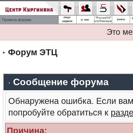
Правила форума
Это ме
Форум ЭТЦ
Сообщение форума
Обнаружена ошибка. Если вам
попробуйте обратиться к
разд
Причина: