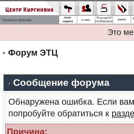
Правила форума
Это ме
Форум ЭТЦ
Сообщение форума
Обнаружена ошибка. Если вам
попробуйте обратиться к
разд
Причина: