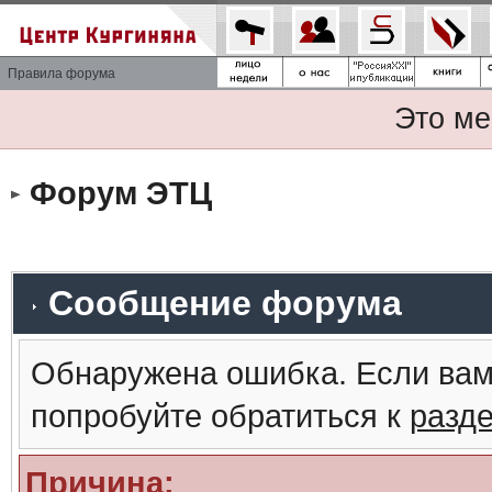
Правила форума
Это ме
Форум ЭТЦ
Сообщение форума
Обнаружена ошибка. Если вам
попробуйте обратиться к
разд
Причина: