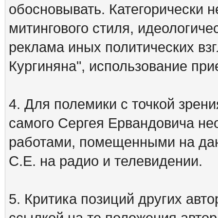
обосновывать. Категорически 
митингового стиля, идеологиче
реклама иных политических взг
Кургиняна", использование пр
4. Для полемики с точкой зрени
самого Сергея Ервандовича не
работами, помещенными на дан
С.Е. на радио и телевидении.
5. Критика позиций других ав
ссылкой на те положения автора