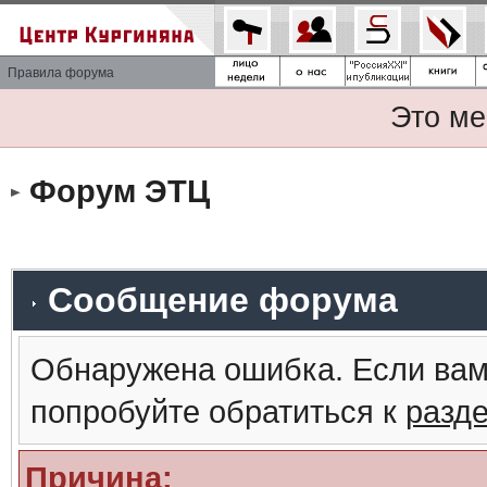
Правила форума
Это ме
Форум ЭТЦ
Сообщение форума
Обнаружена ошибка. Если вам
попробуйте обратиться к
разд
Причина: