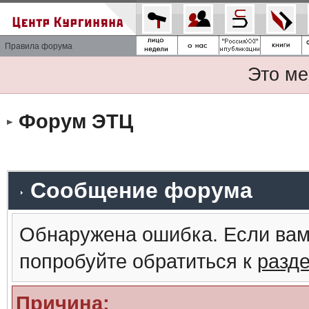
Правила форума
Это ме
Форум ЭТЦ
Сообщение форума
Обнаружена ошибка. Если вам
попробуйте обратиться к
разд
Причина: