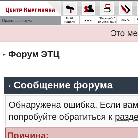
Правила форума
Это ме
Форум ЭТЦ
Сообщение форума
Обнаружена ошибка. Если вам
попробуйте обратиться к
разд
Причина: