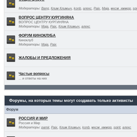
Модераторы:
Bang
,
Клим Климыч
,
konb
,
алекс
,
Paix
,
Maja
,
мксм_кммрр
,
spi
ВОПРОС ЦЕНТРУ КУРГИНЯНА
ВОПРОС ЦЕНТРУ КУРГИНЯНА
Модераторы:
Maja
,
Paix
,
Клим Климыч
,
алекс
ФОРУМ КИНОКЛУБА
Киноклуб
Модераторы:
Maja
,
Paix
ЖАЛОБЫ И ПРЕДЛОЖЕНИЯ
Частые вопросы
... и ответы на них
Форумы, на которых темы могут создавать только активисты
Форум
РОССИЯ И МИР
Россия и Мир
Модераторы:
pamir
,
Paix
,
Клим Климыч
,
konb
,
мксм_кммрр
,
spirit
,
алекс