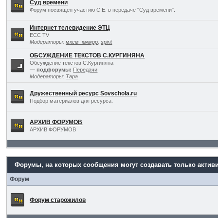
Суд времени
Форум посвящён участию С.Е. в передаче "Суд времени".
Интернет телевидение ЭТЦ
ECC TV
Модераторы:
мксм_кммрр
,
spirit
ОБСУЖДЕНИЕ ТЕКСТОВ С.КУРГИНЯНА
Обсуждение текстов С.Кургиняна
— подфорумы:
Передачи
Модераторы:
Тара
Дружественный ресурс Sovschola.ru
Подбор материалов для ресурса.
АРХИВ ФОРУМОВ
АРХИВ ФОРУМОВ
Форумы, на которых сообщения могут создавать только актив
Форум
Форум старожилов