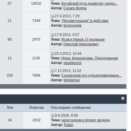
57
10010
Тема:
Китайский путь развития: перех...
Автор:
Cesare Borgia
27.4.2013, 7:29
21
7349
Тема:
"Десоветизация" в действии
Автор:
Богатырёв
17.9.2012, 0:57
90
2975
Тема:
Исав и Иаков. О теодицеи
Автор:
Николай Николаевич
25.3.2013, 10:44
12
1130
Тема:
Идеи. Инициативы. Предложения
Автор:
staatskunst
7.12.2012, 11:52
250
7806
Тема:
Социализм-это субъективированн...
Автор:
Woldemar
Тем
Ответов
Последнее сообщение
8.6.2026, 9:59
34
2832
Тема:
капитализм и проект модерн
Автор:
Ratan