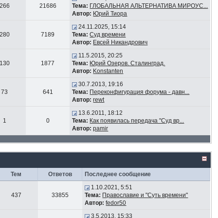
266
21686
Тема:
ГЛОБАЛЬНАЯ АЛЬТЕРНАТИВА МИРОУС...
Автор:
Юрий Тиора
24.11.2025, 15:14
280
7189
Тема:
Суд времени
Автор:
Евсей Никандрович
11.5.2015, 20:25
130
1877
Тема:
Юрий Озеров. Сталинград.
Автор:
Konstanten
30.7.2013, 19:16
73
641
Тема:
Переконфигурация форума - давн...
Автор:
rewt
13.6.2011, 18:12
1
0
Тема:
Как появилась передача "Суд вр...
Автор:
pamir
Тем
Ответов
Последнее сообщение
1.10.2021, 5:51
437
33855
Тема:
Православие и "Суть времени"
Автор:
fedor50
3.5.2013, 15:33