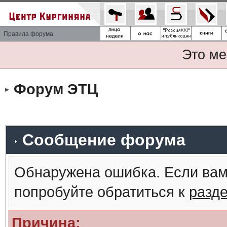
Правила форума
Это ме
Форум ЭТЦ
Сообщение форума
Обнаружена ошибка. Если вам
попробуйте обратиться к
разд
Причина: