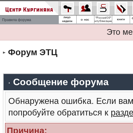
Правила форума
Это ме
Форум ЭТЦ
Сообщение форума
Обнаружена ошибка. Если вам
попробуйте обратиться к
разд
Причина: