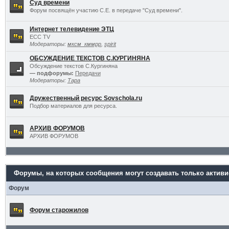
Суд времени
Форум посвящён участию С.Е. в передаче "Суд времени".
Интернет телевидение ЭТЦ
ECC TV
Модераторы:
мксм_кммрр
,
spirit
ОБСУЖДЕНИЕ ТЕКСТОВ С.КУРГИНЯНА
Обсуждение текстов С.Кургиняна
— подфорумы:
Передачи
Модераторы:
Тара
Дружественный ресурс Sovschola.ru
Подбор материалов для ресурса.
АРХИВ ФОРУМОВ
АРХИВ ФОРУМОВ
Форумы, на которых сообщения могут создавать только актив
Форум
Форум старожилов