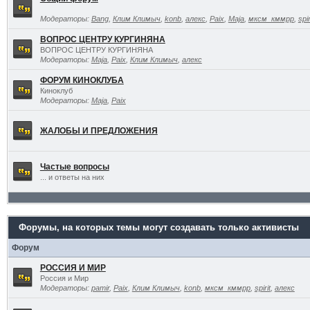
Модераторы:
Bang
,
Клим Климыч
,
konb
,
алекс
,
Paix
,
Maja
,
мксм_кммрр
,
spir
ВОПРОС ЦЕНТРУ КУРГИНЯНА
ВОПРОС ЦЕНТРУ КУРГИНЯНА
Модераторы:
Maja
,
Paix
,
Клим Климыч
,
алекс
ФОРУМ КИНОКЛУБА
Киноклуб
Модераторы:
Maja
,
Paix
ЖАЛОБЫ И ПРЕДЛОЖЕНИЯ
Частые вопросы
... и ответы на них
Форумы, на которых темы могут создавать только активисты
Форум
РОССИЯ И МИР
Россия и Мир
Модераторы:
pamir
,
Paix
,
Клим Климыч
,
konb
,
мксм_кммрр
,
spirit
,
алекс