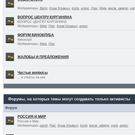
Модераторы:
Bang
,
Клим Климыч
,
konb
,
алекс
,
Paix
,
Maja
,
мксм_кммрр
,
spir
ВОПРОС ЦЕНТРУ КУРГИНЯНА
ВОПРОС ЦЕНТРУ КУРГИНЯНА
Модераторы:
Maja
,
Paix
,
Клим Климыч
,
алекс
ФОРУМ КИНОКЛУБА
Киноклуб
Модераторы:
Maja
,
Paix
ЖАЛОБЫ И ПРЕДЛОЖЕНИЯ
Частые вопросы
... и ответы на них
Форумы, на которых темы могут создавать только активисты
Форум
РОССИЯ И МИР
Россия и Мир
Модераторы:
pamir
,
Paix
,
Клим Климыч
,
konb
,
мксм_кммрр
,
spirit
,
алекс