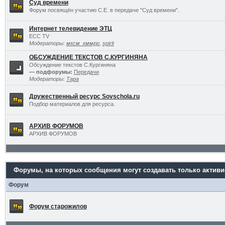
Суд времени
Форум посвящён участию С.Е. в передаче "Суд времени".
Интернет телевидение ЭТЦ
ECC TV
Модераторы:
мксм_кммрр
,
spirit
ОБСУЖДЕНИЕ ТЕКСТОВ С.КУРГИНЯНА
Обсуждение текстов С.Кургиняна
— подфорумы:
Передачи
Модераторы:
Тара
Дружественный ресурс Sovschola.ru
Подбор материалов для ресурса.
АРХИВ ФОРУМОВ
АРХИВ ФОРУМОВ
Форумы, на которых сообщения могут создавать только актив
Форум
Форум старожилов